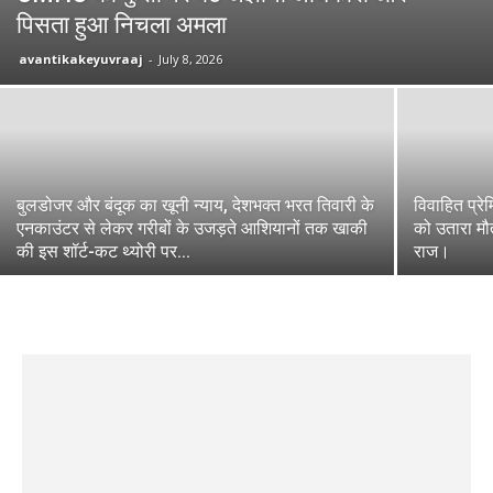
पिसता हुआ निचला अमला
avantikakeyuvraaj
-
July 8, 2026
बुलडोजर और बंदूक का खूनी न्याय, देशभक्त भरत तिवारी के
विवाहित प्रे
एनकाउंटर से लेकर गरीबों के उजड़ते आशियानों तक खाकी
को उतारा मौ
की इस शॉर्ट-कट थ्योरी पर...
राज।